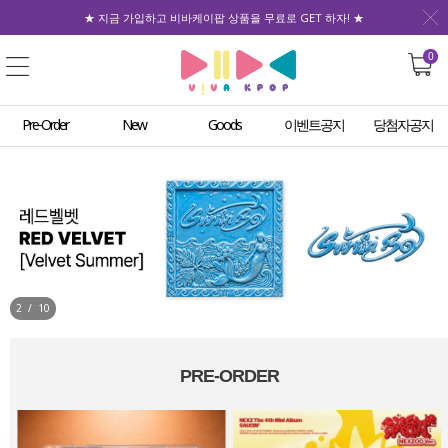
★ 지금 가입하고 비바케이팝 상품을 무료로 GET 하자! ★
0
Pre-Order
New
Goods
이벤트공지
당첨자공지
3
/
10
PRE-ORDER