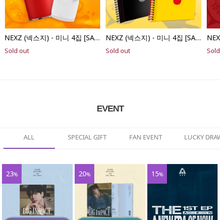
NEXZ (넥스지) - 미니 4집 [SAUCIN’] NEXZOO Ver.
NEXZ (넥스지) - 미니 4집 [SAUCIN’] 2종 중 랜덤
Sold out
Sold out
Sold
EVENT
ALL
SPECIAL GIFT
FAN EVENT
LUCKY DRA
23
20
15
%
%
%