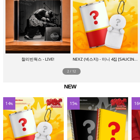
찰리빈웍스 - LIVE!
NEXZ (넥스지) - 미니 4집 [SAUCIN’] NEXZOO Ver.
3
/
12
NEW
14
15
16
%
%