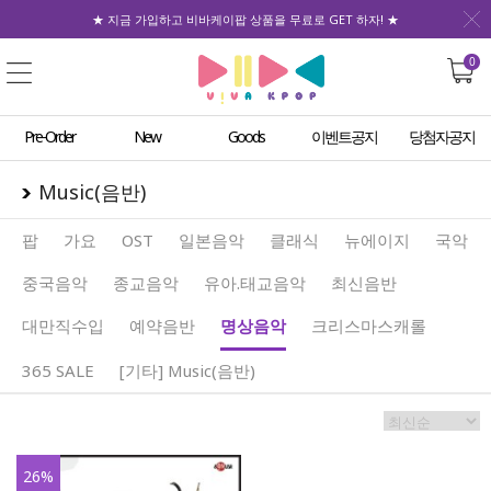
★ 지금 가입하고 비바케이팝 상품을 무료로 GET 하자! ★
0
Pre-Order
New
Goods
이벤트공지
당첨자공지
Music(음반)
팝
가요
OST
일본음악
클래식
뉴에이지
국악
중국음악
종교음악
유아.태교음악
최신음반
대만직수입
예약음반
명상음악
크리스마스캐롤
365 SALE
[기타] Music(음반)
26
%