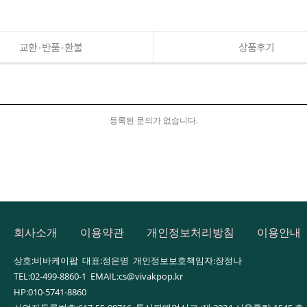
교환·반품·환불
상품후기
등록된 문의가 없습니다.
회사소개
이용약관
개인정보처리방침
이용안내
상호:비바케이팝 대표:정은명 개인정보보호책임자:장정나
TEL:02-499-8860-1 EMAIL:cs@vivakpop.kr
HP:010-5741-8860