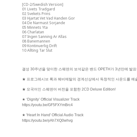
[CD-2/Swedish Version]
01 Livets Tradgard
02 Svekets Prins
03 Hjartat Vet Vad Handen Gor
04 De Narmast Sorjande
05 Minnets Yta
06 Charlatan
07 Ingen Sanning Ar Allas
08 Banemannen
09 Kontinuerlig Drift
10 Allting Tar Slut
결성 30주년을 맞이한 스웨덴의 보석같은 밴드 OPETH가 3년만에 발표하는 
★ 프로그레시브 록과 헤비메탈의 경계선상에서 독창적인 사운드를 예술
★ 모국어인 스웨덴어 버전을 포함한 2CD Deluxe Edition!
★ ‘Dignity’ Official Visualizer Track
https://youtu.be/GF5FXYmBrc4
★ 'Heart In Hand' Official Audio Track
https://youtu.be/yAh7XQ0whvg