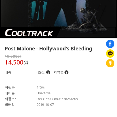
Post Malone - Hollywood's Bleeding
19,000원
원
14,500
배송비
(조건)
지역별
적립금
145원
레이블
Universal
제품코드
DW31553 / 8808678264609
발매일
2019-10-07