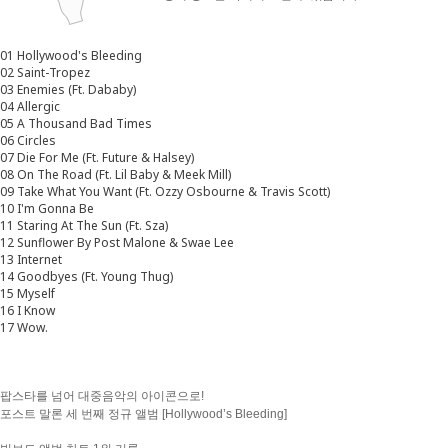
01 Hollywood's Bleeding
02 Saint-Tropez
03 Enemies (Ft. Dababy)
04 Allergic
05 A Thousand Bad Times
06 Circles
07 Die For Me (Ft. Future & Halsey)
08 On The Road (Ft. Lil Baby & Meek Mill)
09 Take What You Want (Ft. Ozzy Osbourne & Travis Scott)
10 I'm Gonna Be
11 Staring At The Sun (Ft. Sza)
12 Sunflower By Post Malone & Swae Lee
13 Internet
14 Goodbyes (Ft. Young Thug)
15 Myself
16 I Know
17 Wow.
팝스타를 넘어 대중음악의 아이콘으로!
포스트 말론 세 번째 정규 앨범 [Hollywood’s Bleeding]