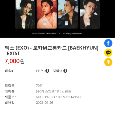
엑소 (EXO) - 로카M교통카드 [BAEKHYUN]
_EXIST
원
7,000
배송비
(조건)
지역별
적립금
70원
레이블
(주)에스엠엔터테인먼트
제품코드
M000397973 / 8809315149617
발매일
2023-09-26