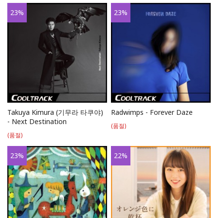
23
%
23
%
Takuya Kimura (기무라 타쿠야)
Radwimps - Forever Daze
- Next Destination
(품절)
(품절)
23
%
22
%