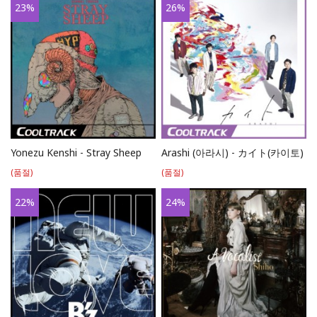
23
%
26
%
Yonezu Kenshi - Stray Sheep
Arashi (아라시) - カイト(카이토)
(품절)
(품절)
22
%
24
%