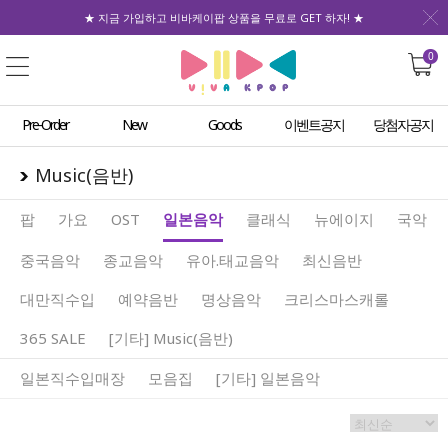
★ 지금 가입하고 비바케이팝 상품을 무료로 GET 하자! ★
0
Pre-Order
New
Goods
이벤트공지
당첨자공지
Music(음반)
팝
가요
OST
일본음악
클래식
뉴에이지
국악
중국음악
종교음악
유아.태교음악
최신음반
대만직수입
예약음반
명상음악
크리스마스캐롤
365 SALE
[기타] Music(음반)
일본직수입매장
모음집
[기타] 일본음악