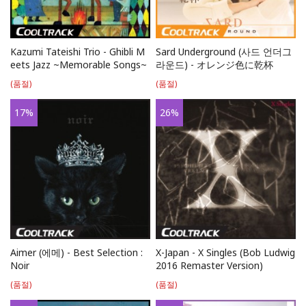
Kazumi Tateishi Trio - Ghibli M
Sard Underground (사드 언더그
eets Jazz ~Memorable Songs~
라운드) - オレンジ色に乾杯
(품절)
(품절)
17
%
26
%
Aimer (에메) - Best Selection :
X-Japan - X Singles (Bob Ludwig
Noir
2016 Remaster Version)
(품절)
(품절)